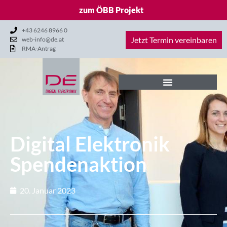
zum ÖBB Projekt
+43 6246 8966 0
Jetzt Termin vereinbaren
web-info@de.at
RMA-Antrag
Digital Elektronik
Spendenaktion
20. Januar 2023