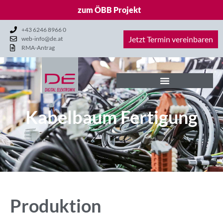
zum ÖBB Projekt
+43 6246 8966 0
Jetzt Termin vereinbaren
web-info@de.at
RMA-Antrag
Kabelbaum Fertigung
Produktion