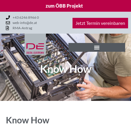
zum ÖBB Projekt
+43 6246 8966 0
Jetzt Termin vereinbaren
web-info@de.at
RMA-Antrag
Know How
Know How