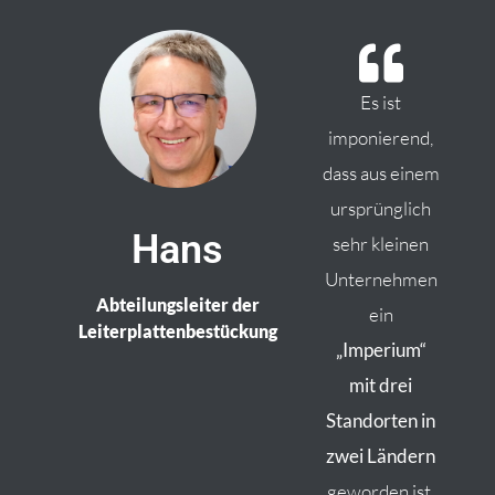
Es ist
imponierend,
dass aus einem
ursprünglich
Hans
sehr kleinen
Unternehmen
Abteilungsleiter der
ein
Leiterplattenbestückung
„Imperium“
mit drei
Standorten in
zwei Ländern
geworden ist.