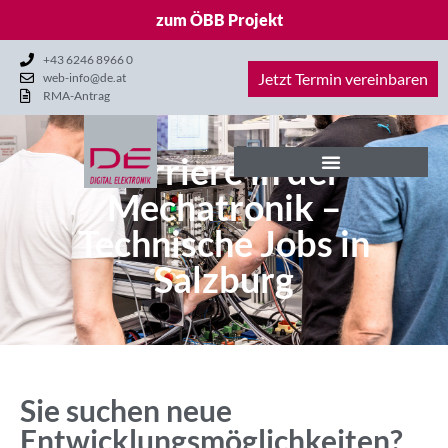
zum ÖBB Projekt
+43 6246 8966 0
Jetzt Termin vereinbaren
web-info@de.at
RMA-Antrag
Karriere in der
Mechatronik –
Technische Jobs in
Salzburg
Sie suchen neue
Entwicklungsmöglichkeiten?