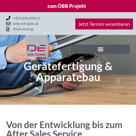
zum ÖBB Projekt
+43 6246 8966 0
Jetzt Termin vereinbaren
web-info@de.at
RMA-Antrag
Geräte­fertigung &
Apparatebau
Von der Entwicklung bis zum
After Sales Service