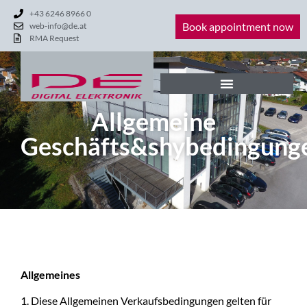
+43 6246 8966 0
Book appointment now
web-info@de.at
RMA Request
Allgemeine
Geschäfts&shybedingung
Allgemeines
1. Diese Allgemeinen Verkaufsbedingungen gelten für