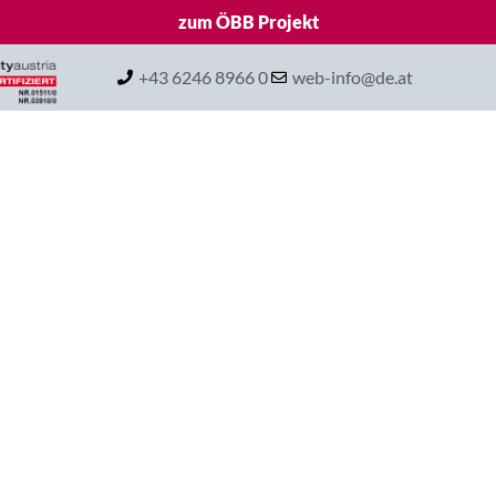
zum ÖBB Projekt
+43 6246 8966 0
web-info@de.at
Home
Leistungen
Branch