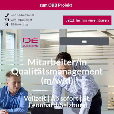
zum ÖBB Projekt
+43 6246 8966 0
Jetzt Termin vereinbaren
web-info@de.at
RMA-Antrag
Mitarbeiter/in
Qualitätsmanagement
(m/w/d)
Vollzeit | Ab sofort | St.
Leonhard/Salzburg