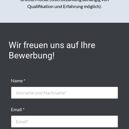
Qualifikation und Erfahrung möglich).
Wir freuen uns auf Ihre
Bewerbung!
Bitte
Bitte
Name *
Email *