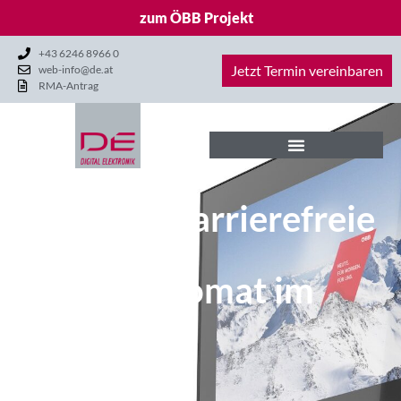
zum ÖBB Projekt
+43 6246 8966 0
Jetzt Termin vereinbaren
web-info@de.at
RMA-Antrag
Der neue barrierefreie
ÖBB
Ticket Automat im
Praxistest
28. Mai 2026