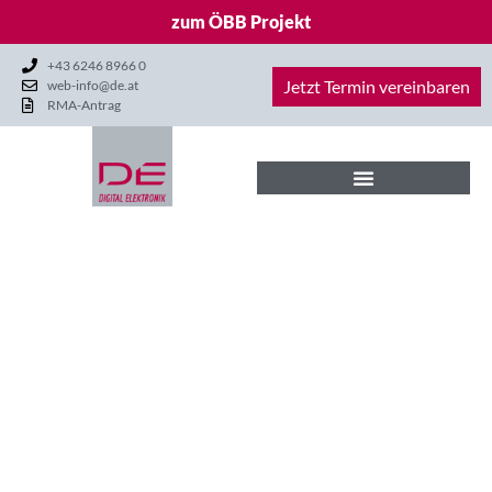
zum ÖBB Projekt
+43 6246 8966 0
Jetzt Termin vereinbaren
web-info@de.at
RMA-Antrag
DANKE
für das Übermitteln
des RMA Antrags. Wir
melden uns in Kürze