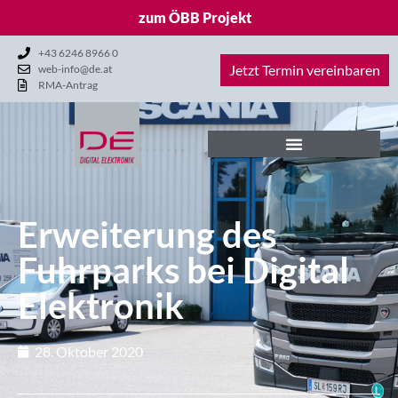
zum ÖBB Projekt
+43 6246 8966 0
Jetzt Termin vereinbaren
web-info@de.at
RMA-Antrag
Erweiterung des
Fuhrparks bei Digital
Elektronik
28. Oktober 2020