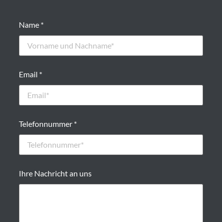
Bitte
Bitte
Name *
Email *
Telefonnummer *
Ihre Nachricht an uns