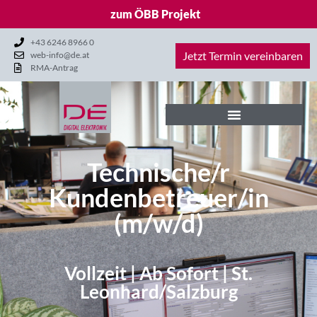
zum ÖBB Projekt
+43 6246 8966 0
Jetzt Termin vereinbaren
web-info@de.at
RMA-Antrag
Technische/r
Kundenbetreuer/in
(m/w/d)
Vollzeit | Ab Sofort | St.
Leonhard/Salzburg