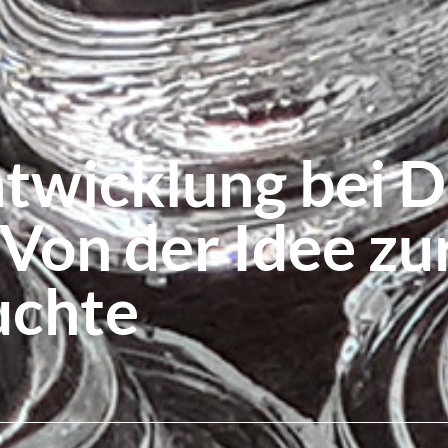
wicklung bei Di
 Von der Idee zu
uchte