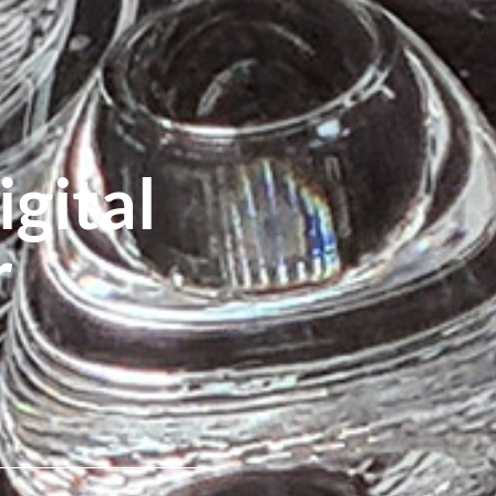
gital
r