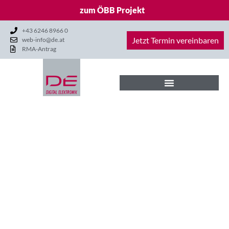
zum ÖBB Projekt
+43 6246 8966 0
Jetzt Termin vereinbaren
web-info@de.at
RMA-Antrag
DANKE
für Ihre
Kontaktanfrage. Wir
melden uns in Kürze