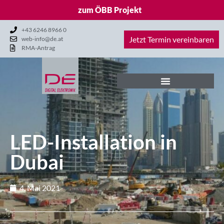
zum ÖBB Projekt
+43 6246 8966 0
Jetzt Termin vereinbaren
web-info@de.at
RMA-Antrag
LED-Installation in
Dubai
4. Mai 2021