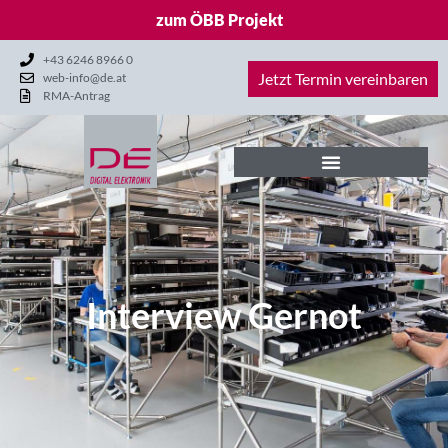
zum ÖBB Projekt
+43 6246 8966 0
Jetzt Termin vereinbaren
web-info@de.at
RMA-Antrag
Interview Gernot