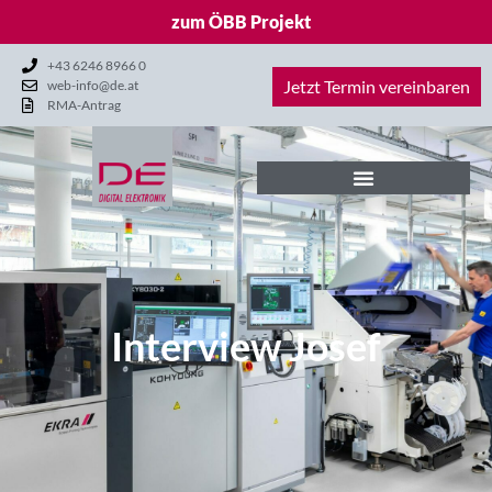
zum ÖBB Projekt
+43 6246 8966 0
Jetzt Termin vereinbaren
web-info@de.at
RMA-Antrag
Interview Josef