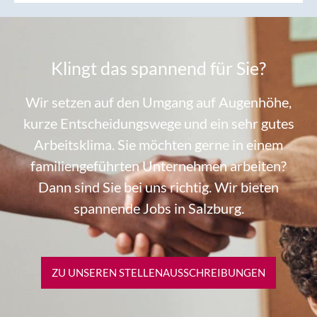
Klingt das spannend für Sie?
Wir setzen auf den Umgang auf Augenhöhe,
kurze Entscheidungswege und ein sehr gutes
Arbeitsklima. Sie möchten gerne in einem
familiengeführten Unternehmen arbeiten?
Dann sind Sie bei uns richtig. Wir bieten
spannende Jobs in Salzburg.
ZU UNSEREN STELLEN­AUSSCHREIBUNGEN